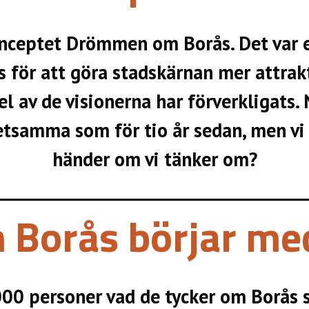
onceptet Drömmen om Borås. Det var e
s för att göra stadskärnan mer attrak
l av de visionerna har förverkligats. 
samma som för tio år sedan, men vi g
händer om vi tänker om?
orås börjar med
000 personer vad de tycker om Borås st