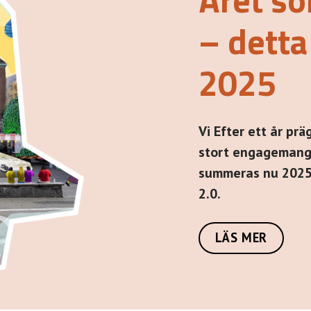
– dett
2025
Vi Efter ett år pr
stort engagemang
summeras nu 2025
2.0.
LÄS MER