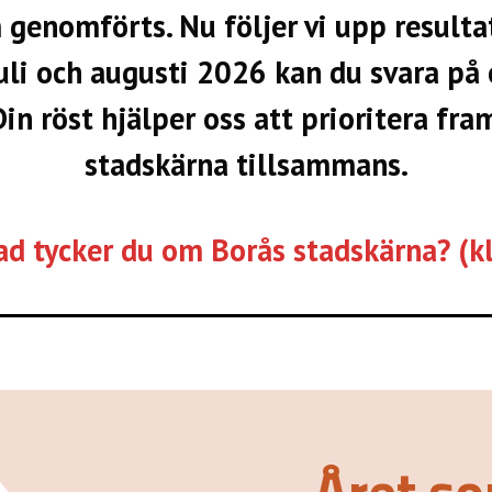
m genomförts. Nu följer vi upp resulta
juli och augusti 2026 kan du svara p
Din röst hjälper oss att prioritera fr
stadskärna tillsammans.
ad tycker du om Borås stadskärna? (kl
Året so