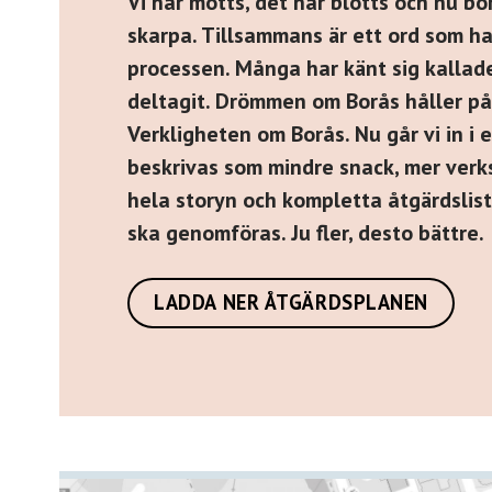
Vi har mötts, det har blötts och nu bö
skarpa. Tillsammans är ett ord som h
processen. Många har känt sig kallade
deltagit. Drömmen om Borås håller på 
Verkligheten om Borås. Nu går vi in i 
beskrivas som mindre snack, mer verks
hela storyn och kompletta åtgärdslis
ska genomföras. Ju fler, desto bättre.
LADDA NER ÅTGÄRDSPLANEN