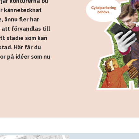
rjar konturerna bli
ar kännetecknat
, ännu fler har
att förvandlas till
ett stadie som kan
tad. Här får du
tor på idéer som nu