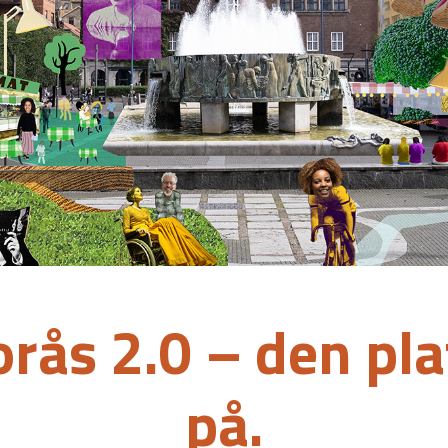
rås 2.0
– den pla
på.