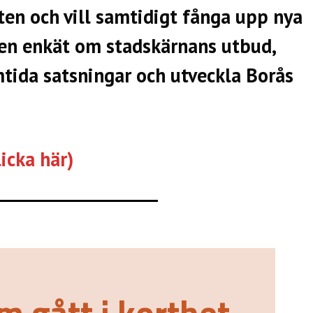
ten och vill samtidigt fånga upp nya
å en enkät om stadskärnans utbud,
amtida satsningar och utveckla Borås
icka här)
m gått i korthet