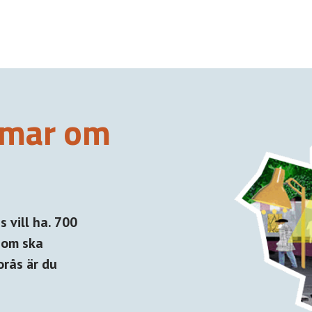
mmar om
 vill ha. 700
som ska
orås är du